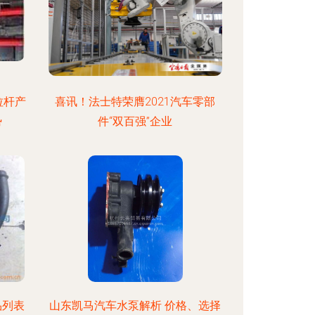
拉杆产
喜讯！法士特荣膺2021汽车零部
势
件“双百强”企业
品列表
山东凯马汽车水泵解析 价格、选择