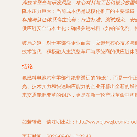
高技术壁垒与研发风险
：核心材料与工艺仍被少数国
降本压力巨大
：当前成本仍是规模化推广的主要障碍
标准与认证体系尚在完善
：行业标准、测试规范、安
供应链安全与本土化
：确保关键材料（如铂催化剂、
破局之道
：对于零部件企业而言，应聚焦核心技术与
技术迭代；积极融入主流整车厂与系统商的供应链体
结论
氢燃料电池汽车零部件绝非遥远的“概念”，而是一
光、技术实力和快速响应能力的企业开辟出全新的增
来交通能源变革的钥匙，更是在新一轮产业革命中构
如若转载，请注明出处：http://www.bjpwzjl.com/produc
更新时间：2026-08-04 10:33:43